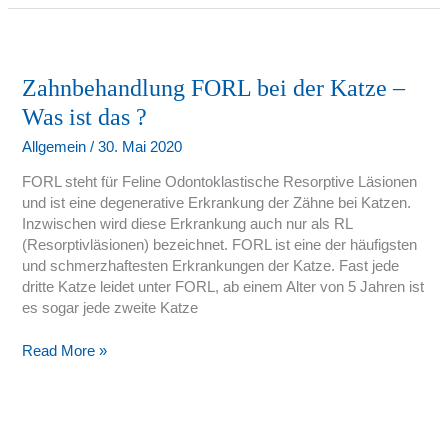
Zahnbehandlung
FORL
bei
Zahnbehandlung FORL bei der Katze –
der
Was ist das ?
Katze
–
Allgemein
/
30. Mai 2020
Was
FORL steht für Feline Odontoklastische Resorptive Läsionen
ist
und ist eine degenerative Erkrankung der Zähne bei Katzen.
das
Inzwischen wird diese Erkrankung auch nur als RL
?
(Resorptivläsionen) bezeichnet. FORL ist eine der häufigsten
und schmerzhaftesten Erkrankungen der Katze. Fast jede
dritte Katze leidet unter FORL, ab einem Alter von 5 Jahren ist
es sogar jede zweite Katze
Read More »