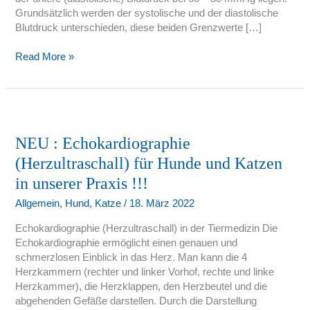
Grundsätzlich werden der systolische und der diastolische
Blutdruck unterschieden, diese beiden Grenzwerte […]
Read More »
NEU
:
Echokardiographie
NEU : Echokardiographie
(Herzultraschall)
(Herzultraschall) für Hunde und Katzen
für
in unserer Praxis !!!
Hunde
und
Allgemein
,
Hund
,
Katze
/
18. März 2022
Katzen
in
Echokardiographie (Herzultraschall) in der Tiermedizin Die
unserer
Echokardiographie ermöglicht einen genauen und
Praxis
schmerzlosen Einblick in das Herz. Man kann die 4
!!!
Herzkammern (rechter und linker Vorhof, rechte und linke
Herzkammer), die Herzklappen, den Herzbeutel und die
abgehenden Gefäße darstellen. Durch die Darstellung