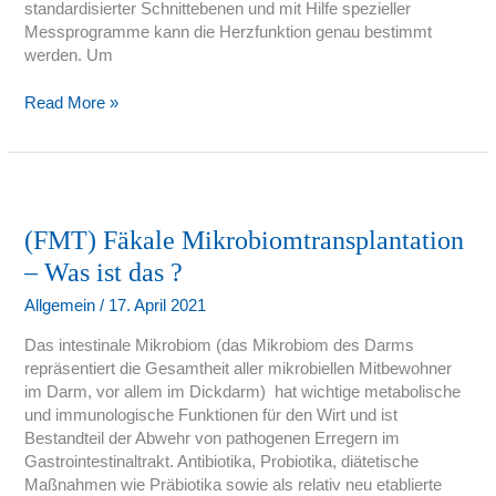
standardisierter Schnittebenen und mit Hilfe spezieller
Messprogramme kann die Herzfunktion genau bestimmt
werden. Um
Read More »
(FMT)
Fäkale
Mikrobiomtransplantation
(FMT) Fäkale Mikrobiomtransplantation
–
– Was ist das ?
Was
ist
Allgemein
/
17. April 2021
das
Das intestinale Mikrobiom (das Mikrobiom des Darms
?
repräsentiert die Gesamtheit aller mikrobiellen Mitbewohner
im Darm, vor allem im Dickdarm) hat wichtige metabolische
und immunologische Funktionen für den Wirt und ist
Bestandteil der Abwehr von pathogenen Erregern im
Gastrointestinaltrakt. Antibiotika, Probiotika, diätetische
Maßnahmen wie Präbiotika sowie als relativ neu etablierte