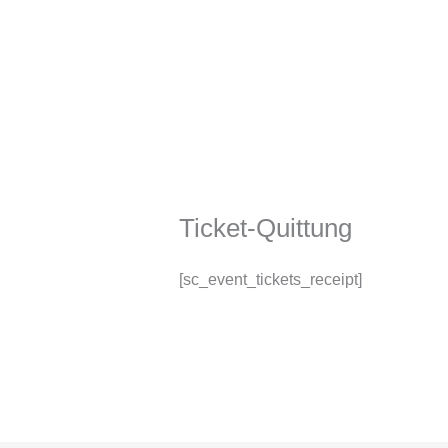
Zum
Inhalt
springen
Ticket-Quittung
[sc_event_tickets_receipt]