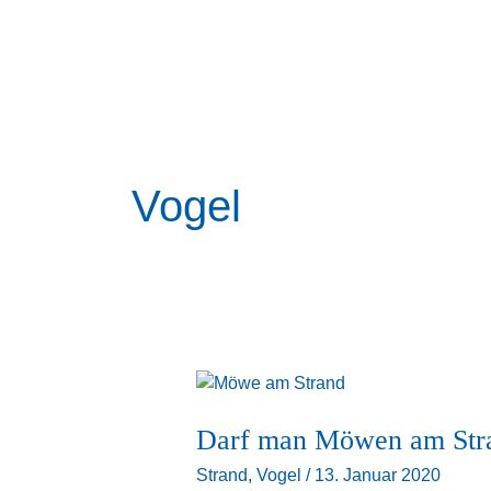
Zum
Inhalt
springen
Vogel
Darf
man
Darf man Möwen am Stra
Möwen
am
Strand
,
Vogel
/
13. Januar 2020
Strand